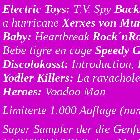
Electric Toys:
T.V. Spy
Back
a hurricane
Xerxes von Mu
Baby:
Heartbreak
Rock´nRo
Bebe tigre en cage
Speedy G
Discolokosst:
Introduction, 
Yodler Killers:
La ravachol
Heroes:
Voodoo Man
Limiterte 1.000 Auflage (nu
Super Sampler der die Genfe