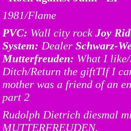
1981/Flame
PVC:
Wall city rock
Joy Ri
System:
Dealer
Schwarz-We
Mutterfreuden:
What I like
Ditch/Return the giftTIf I ca
mother was a friend of an e
part 2
Rudolph Dietrich diesmal m
MUTTERFREUDEN.