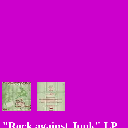
"Rock against Junk" LP