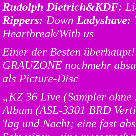
Rudolph Dietrich&KDF:
Li
Rippers:
Down
Ladyshave:
Heartbreak/With us
Einer der Besten überhaupt
GRAUZONE nochmehr absahn
als Picture-Disc
„KZ 36 Live (Sampler ohne B
Album (ASL-3301 BRD Vertir
Tag und Nacht; eine fast ab