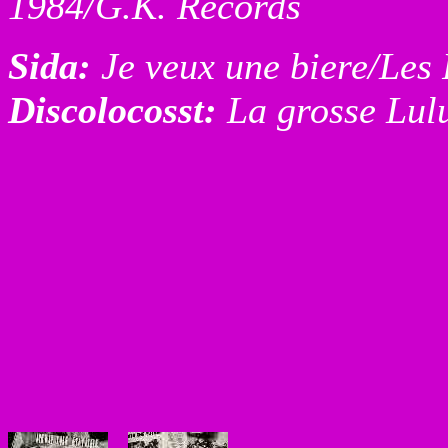
1984/G.K. Records
Sida:
Je veux une biere/Les 
Discolocosst:
La grosse Lul