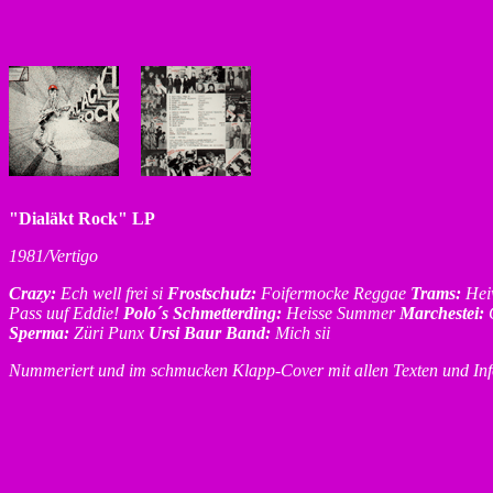
"Dialäkt Rock" LP
1981/Vertigo
Crazy:
Ech well frei si
Frostschutz:
Foifermocke Reggae
Trams:
He
Pass uuf Eddie!
Polo´s Schmetterding:
Heisse Summer
Marchestei:
Sperma:
Züri Punx
Ursi Baur Band:
Mich sii
Nummeriert und im schmucken Klapp-Cover mit allen Texten und In