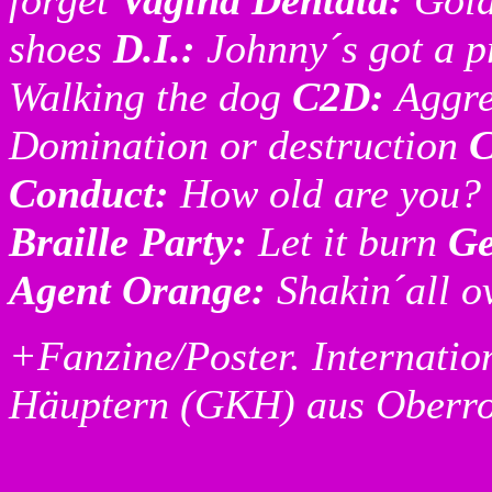
forget
Vagina Dentata:
Gol
shoes
D.I.:
Johnny´s got a 
Walking the dog
C2D:
Aggre
Domination or destruction
Conduct:
How old are you?
Braille Party:
Let it burn
G
Agent Orange:
Shakin´all o
+Fanzine/Poster. Internati
Häuptern (GKH) aus Oberro