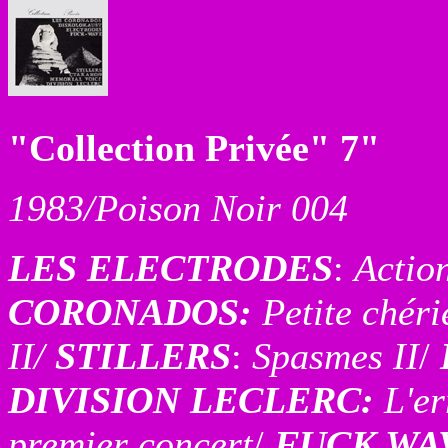
"Collection Privée" 7"
1983/Poison Noir 004
LES ELECTRODES
:
Actio
CORONADOS:
Petite chéri
II/
STILLERS
:
Spasmes II
/
DIVISION LECLERC:
L'er
premier concert
/
FUCK WA