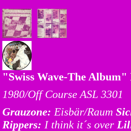
"Swiss Wave-The Album"
1980/Off Course ASL 3301
Grauzone:
Eisbär/Raum
Si
Rippers:
I think it´s over
Li