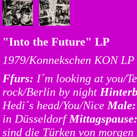
"Into the Future" LP
1979/Konnekschen KON LP
Ffurs:
I´m looking at you/T
rock/Berlin by night
Hinter
Hedi´s head/You/Nice
Male
in Düsseldorf
Mittagspause
sind die Türken von morgen